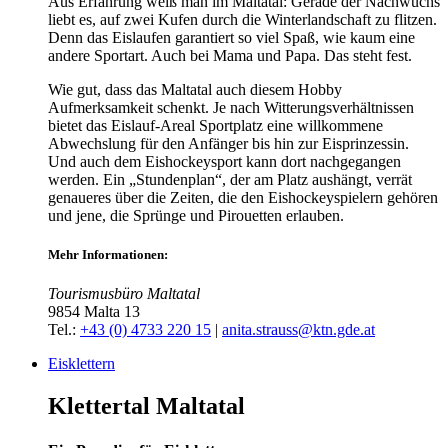
Aus Erfahrung weiß man im Maltatal: Gerade der Nachwuchs
liebt es, auf zwei Kufen durch die Winterlandschaft zu flitzen.
Denn das Eislaufen garantiert so viel Spaß, wie kaum eine
andere Sportart. Auch bei Mama und Papa. Das steht fest.
Wie gut, dass das Maltatal auch diesem Hobby
Aufmerksamkeit schenkt. Je nach Witterungsverhältnissen
bietet das Eislauf-Areal Sportplatz eine willkommene
Abwechslung für den Anfänger bis hin zur Eisprinzessin.
Und auch dem Eishockeysport kann dort nachgegangen
werden. Ein „Stundenplan“, der am Platz aushängt, verrät
genaueres über die Zeiten, die den Eishockeyspielern gehören
und jene, die Sprünge und Pirouetten erlauben.
Mehr Informationen:
Tourismusbüro Maltatal
9854 Malta 13
Tel.:
+43 (0) 4733 220 15
|
anita.strauss@ktn.gde.at
Eisklettern
Klettertal Maltatal