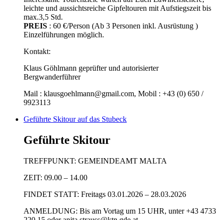
leichte und aussichtsreiche Gipfeltouren mit Aufstiegszeit bis
max.3,5 Std.
PREIS
: 60 €/Person (Ab 3 Personen inkl. Ausrüstung )
Einzelführungen möglich.
Kontakt:
Klaus Göhlmann geprüfter und autorisierter
Bergwanderführer
Mail : klausgoehlmann@gmail.com, Mobil : +43 (0) 650 /
9923113
Geführte Skitour auf das Stubeck
Geführte Skitour
TREFFPUNKT: GEMEINDEAMT MALTA
ZEIT: 09.00 – 14.00
FINDET STATT: Freitags 03.01.2026 – 28.03.2026
ANMELDUNG: Bis am Vortag um 15 UHR, unter +43 4733
220 15 oder anita.strauss@ktn.gde.at